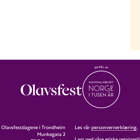
Olavsfestdagene i Trondheim
Les vår
personvernerklæring
.
Munkegata 2
Last ned våre etiske retningsli