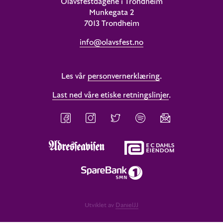
Olavsfestdagene i Trondheim
Munkegata 2
7013 Trondheim
info@olavsfest.no
Les vår
personvernerklæring
.
Last ned våre etiske retningslinjer
.
Utviklet av
DanielJJ