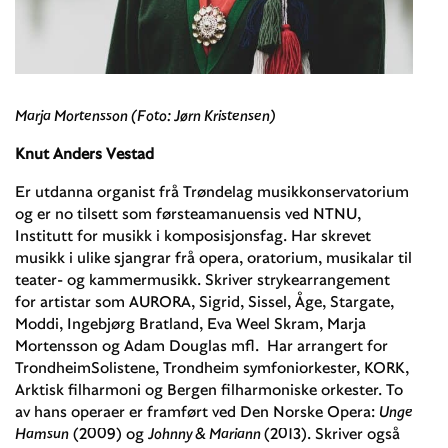
Marja Mortensson (Foto: Jørn Kristensen)
Knut Anders Vestad
Er utdanna organist frå Trøndelag musikkonservatorium
og er no tilsett som førsteamanuensis ved NTNU,
Institutt for musikk i komposisjonsfag. Har skrevet
musikk i ulike sjangrar frå opera, oratorium, musikalar til
teater- og kammermusikk. Skriver strykearrangement
for artistar som AURORA, Sigrid, Sissel, Åge, Stargate,
Moddi, Ingebjørg Bratland, Eva Weel Skram, Marja
Mortensson og Adam Douglas mfl. Har arrangert for
TrondheimSolistene, Trondheim symfoniorkester, KORK,
Arktisk filharmoni og Bergen filharmoniske orkester. To
av hans operaer er framført ved Den Norske Opera:
Unge
Hamsun
(2009) og
Johnny & Mariann
(2013). Skriver også