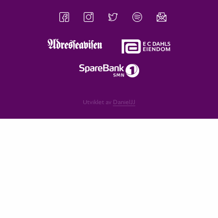
Utviklet av
DanielJJ