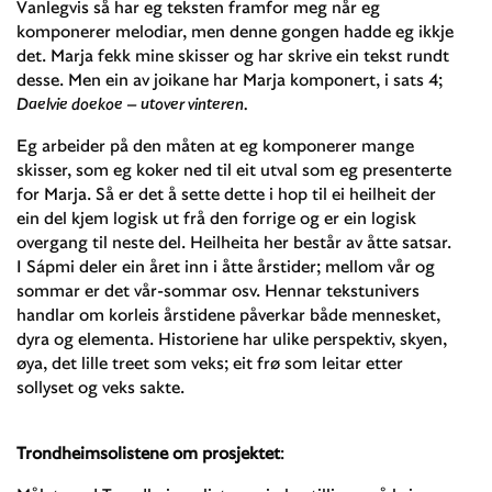
Vanlegvis så har eg teksten framfor meg når eg
komponerer melodiar, men denne gongen hadde eg ikkje
det. Marja fekk mine skisser og har skrive ein tekst rundt
desse. Men ein av joikane har Marja komponert, i sats 4;
Daelvie doekoe – utover vinteren.
Eg arbeider på den måten at eg komponerer mange
skisser, som eg koker ned til eit utval som eg presenterte
for Marja. Så er det å sette dette i hop til ei heilheit der
ein del kjem logisk ut frå den forrige og er ein logisk
overgang til neste del. Heilheita her består av åtte satsar.
I Sápmi deler ein året inn i åtte årstider; mellom vår og
sommar er det vår-sommar osv. Hennar tekstunivers
handlar om korleis årstidene påverkar både mennesket,
dyra og elementa. Historiene har ulike perspektiv, skyen,
øya, det lille treet som veks; eit frø som leitar etter
sollyset og veks sakte.
Trondheimsolistene om prosjektet
: