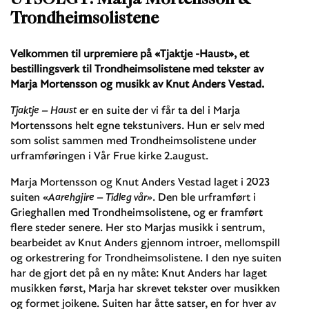
Trondheimsolistene
Velkommen til urpremiere på «Tjaktje -Haust», et
bestillingsverk til Trondheimsolistene med tekster av
Marja Mortensson og musikk av Knut Anders Vestad.
Tjaktje – Haust
er en suite der vi får ta del i Marja
Mortenssons helt egne tekstunivers. Hun er selv med
som solist sammen med Trondheimsolistene under
urframføringen i Vår Frue kirke 2.august.
Marja Mortensson og Knut Anders Vestad laget i 2023
suiten «
Aarehgjire – Tidleg vår»
. Den ble urframført i
Grieghallen med Trondheimsolistene, og er framført
flere steder senere. Her sto Marjas musikk i sentrum,
bearbeidet av Knut Anders gjennom introer, mellomspill
og orkestrering for Trondheimsolistene. I den nye suiten
har de gjort det på en ny måte: Knut Anders har laget
musikken først, Marja har skrevet tekster over musikken
og formet joikene. Suiten har åtte satser, en for hver av