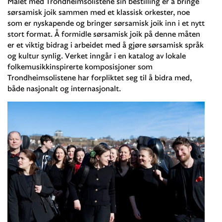
Målet med Trondheimsolistene sin bestilling er å bringe
sørsamisk joik sammen med et klassisk orkester, noe
som er nyskapende og bringer sørsamisk joik inn i et nytt
stort format. Å formidle sørsamisk joik på denne måten
er et viktig bidrag i arbeidet med å gjøre sørsamisk språk
og kultur synlig. Verket inngår i en katalog av lokale
folkemusikkinspirerte komposisjoner som
Trondheimsolistene har forpliktet seg til å bidra med,
både nasjonalt og internasjonalt.