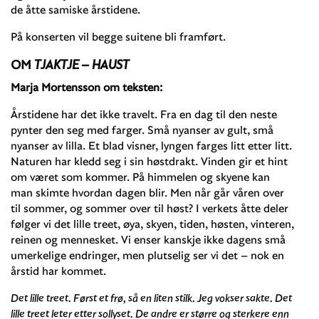
de åtte samiske årstidene.
På konserten vil begge suitene bli framført.
OM
TJAKTJE – HAUST
Marja Mortensson om teksten:
Årstidene har det ikke travelt. Fra en dag til den neste
pynter den seg med farger. Små nyanser av gult, små
nyanser av lilla. Et blad visner, lyngen farges litt etter litt.
Naturen har kledd seg i sin høstdrakt. Vinden gir et hint
om været som kommer. På himmelen og skyene kan
man skimte hvordan dagen blir. Men når går våren over
til sommer, og sommer over til høst? I verkets åtte deler
følger vi det lille treet, øya, skyen, tiden, høsten, vinteren,
reinen og mennesket. Vi enser kanskje ikke dagens små
umerkelige endringer, men plutselig ser vi det – nok en
årstid har kommet.
Det lille treet. Først et frø, så en liten stilk. Jeg vokser sakte. Det
lille treet leter etter sollyset. De andre er større og sterkere enn