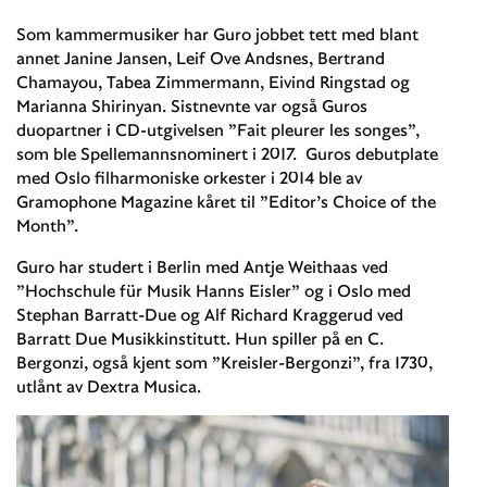
Som kammermusiker har Guro jobbet tett med blant
annet Janine Jansen, Leif Ove Andsnes, Bertrand
Chamayou, Tabea Zimmermann, Eivind Ringstad og
Marianna Shirinyan. Sistnevnte var også Guros
duopartner i CD-utgivelsen ”Fait pleurer les songes”,
som ble Spellemannsnominert i 2017. Guros debutplate
med Oslo filharmoniske orkester i 2014 ble av
Gramophone Magazine kåret til ”Editor’s Choice of the
Month”.
Guro har studert i Berlin med Antje Weithaas ved
”Hochschule für Musik Hanns Eisler” og i Oslo med
Stephan Barratt-Due og Alf Richard Kraggerud ved
Barratt Due Musikkinstitutt. Hun spiller på en C.
Bergonzi, også kjent som ”Kreisler-Bergonzi”, fra 1730,
utlånt av Dextra Musica.