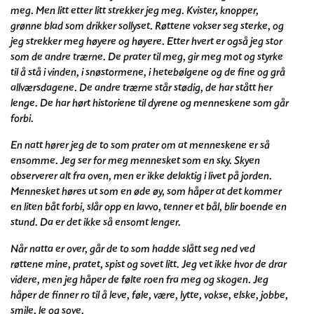
meg. Men litt etter litt strekker jeg meg. Kvister, knopper,
grønne blad som drikker sollyset. Røttene vokser seg sterke, og
jeg strekker meg høyere og høyere. Etter hvert er også jeg stor
som de andre trærne. De prater til meg, gir meg mot og styrke
til å stå i vinden, i snøstormene, i hetebølgene og de fine og grå
allværsdagene. De andre trærne står stødig, de har stått her
lenge. De har hørt historiene til dyrene og menneskene som går
forbi.
En natt hører jeg de to som prater om at menneskene er så
ensomme. Jeg ser for meg mennesket som en sky. Skyen
observerer alt fra oven, men er ikke delaktig i livet på jorden.
Mennesket høres ut som en øde øy, som håper at det kommer
en liten båt forbi, slår opp en lavvo, tenner et bål, blir boende en
stund. Da er det ikke så ensomt lenger.
Når natta er over, går de to som hadde slått seg ned ved
røttene mine, pratet, spist og sovet litt. Jeg vet ikke hvor de drar
videre, men jeg håper de følte roen fra meg og skogen. Jeg
håper de finner ro til å leve, føle, være, lytte, vokse, elske, jobbe,
smile, le og sove.