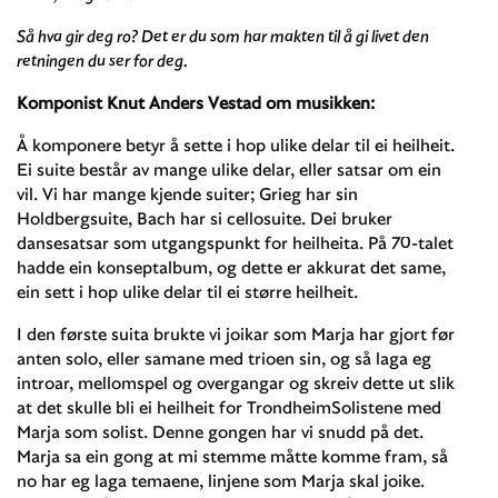
Så hva gir deg ro? Det er du som har makten til å gi livet den
retningen du ser for deg.
Komponist Knut Anders Vestad om musikken:
Å komponere betyr å sette i hop ulike delar til ei heilheit.
Ei suite består av mange ulike delar, eller satsar om ein
vil. Vi har mange kjende suiter; Grieg har sin
Holdbergsuite, Bach har si cellosuite. Dei bruker
dansesatsar som utgangspunkt for heilheita. På 70-talet
hadde ein konseptalbum, og dette er akkurat det same,
ein sett i hop ulike delar til ei større heilheit.
I den første suita brukte vi joikar som Marja har gjort før
anten solo, eller samane med trioen sin, og så laga eg
introar, mellomspel og overgangar og skreiv dette ut slik
at det skulle bli ei heilheit for TrondheimSolistene med
Marja som solist. Denne gongen har vi snudd på det.
Marja sa ein gong at mi stemme måtte komme fram, så
no har eg laga temaene, linjene som Marja skal joike.