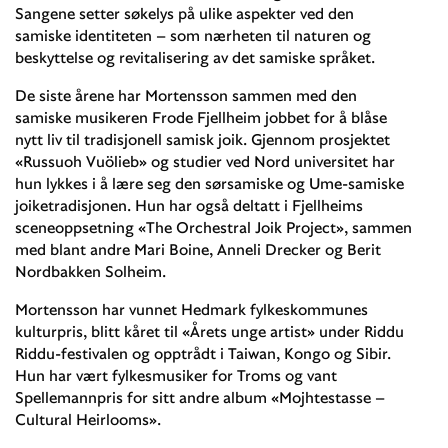
Sangene setter søkelys på ulike aspekter ved den
samiske identiteten – som nærheten til naturen og
beskyttelse og revitalisering av det samiske språket.
De siste årene har Mortensson sammen med den
samiske musikeren Frode Fjellheim jobbet for å blåse
nytt liv til tradisjonell samisk joik. Gjennom prosjektet
«Russuoh Vuölieb» og studier ved Nord universitet har
hun lykkes i å lære seg den sørsamiske og Ume-samiske
joiketradisjonen. Hun har også deltatt i Fjellheims
sceneoppsetning «The Orchestral Joik Project», sammen
med blant andre Mari Boine, Anneli Drecker og Berit
Nordbakken Solheim.
Mortensson har vunnet Hedmark fylkeskommunes
kulturpris, blitt kåret til «Årets unge artist» under Riddu
Riddu-festivalen og opptrådt i Taiwan, Kongo og Sibir.
Hun har vært fylkesmusiker for Troms og vant
Spellemannpris for sitt andre album «Mojhtestasse –
Cultural Heirlooms».