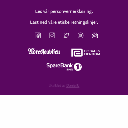
Les vår
personvernerklæring
.
Last ned våre etiske retningslinjer
.
Utviklet av
DanielJJ