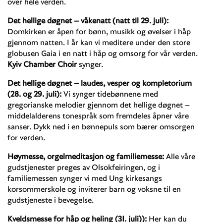
over hele verden.
Det hellige døgnet – våkenatt (natt til 29. juli):
Domkirken er åpen for bønn, musikk og øvelser i håp
gjennom natten. I år kan vi meditere under den store
globusen Gaia i en natt i håp og omsorg for vår verden.
Kyiv Chamber Choir
synger.
Det hellige døgnet – laudes, vesper og kompletorium
(28. og 29. juli):
Vi synger tidebønnene med
gregorianske melodier gjennom det hellige døgnet –
middelalderens tonespråk som fremdeles åpner våre
sanser. Dykk ned i en bønnepuls som bærer omsorgen
for verden.
Høymesse, orgelmeditasjon og familiemesse:
Alle våre
gudstjenester preges av Olsokfeiringen, og i
familiemessen synger vi med Ung kirkesangs
korsommerskole og inviterer barn og voksne til en
gudstjeneste i bevegelse.
Kveldsmesse for håp og heling (31. juli)):
Her kan du