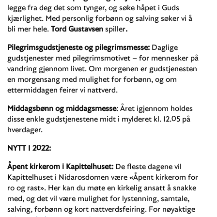
legge fra deg det som tynger, og søke håpet i Guds
kjærlighet. Med personlig forbønn og salving søker vi å
bli mer hele.
Tord Gustavsen
spiller
.
Pilegrimsgudstjeneste
og pilegrimsmesse:
Daglige
gudstjenester med pilegrimsmotivet – for mennesker på
vandring gjennom livet. Om morgenen er gudstjenesten
en morgensang med mulighet for forbønn, og om
ettermiddagen feirer vi nattverd.
Middagsbønn og middagsmesse
: Året igjennom holdes
disse enkle gudstjenestene midt i mylderet kl. 12.05 på
hverdager.
NYTT I 2022:
Åpent kirkerom i Kapittelhuset:
De fleste dagene vil
Kapittelhuset i Nidarosdomen være «Åpent kirkerom for
ro og rast». Her kan du møte en kirkelig ansatt å snakke
med, og det vil være mulighet for lystenning, samtale,
salving, forbønn og kort nattverdsfeiring. For nøyaktige