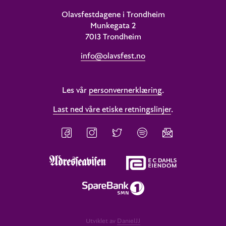
Olavsfestdagene i Trondheim
Munkegata 2
7013 Trondheim
info@olavsfest.no
Les vår
personvernerklæring
.
Last ned våre etiske retningslinjer
.
Utviklet av
DanielJJ