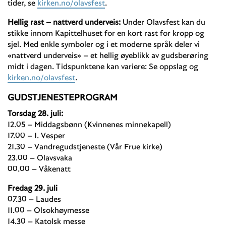
tider, se
kirken.no/olavsfest
.
Hellig rast – nattverd underveis:
Under Olavsfest kan du
stikke innom Kapittelhuset for en kort rast for kropp og
sjel. Med enkle symboler og i et moderne språk deler vi
«nattverd underveis» – et hellig øyeblikk av gudsberøring
midt i dagen. Tidspunktene kan variere: Se oppslag og
kirken.no/olavsfest
.
GUDSTJENESTEPROGRAM
Torsdag 28. juli:
12.05 – Middagsbønn (Kvinnenes minnekapell)
17.00 – 1. Vesper
21.30 – Vandregudstjeneste (Vår Frue kirke)
23.00 – Olavsvaka
00.00 – Våkenatt
Fredag 29. juli
07.30 – Laudes
11.00 – Olsokhøymesse
14.30 – Katolsk messe