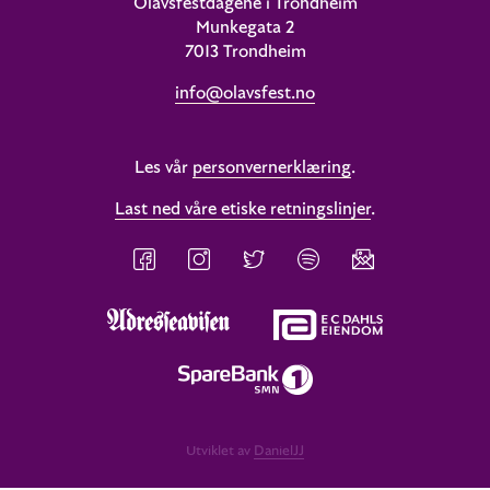
Olavsfestdagene i Trondheim
Munkegata 2
7013 Trondheim
info@olavsfest.no
Les vår
personvernerklæring
.
Last ned våre etiske retningslinjer
.
Utviklet av
DanielJJ