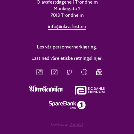
Olavsfestdagene i Trondheim
Munkegata 2
7013 Trondheim
info@olavsfest.no
Les vår
personvernerklæring
.
Last ned våre etiske retningslinjer
.
Utviklet av
DanielJJ