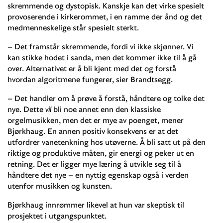
skremmende og dystopisk. Kanskje kan det virke spesielt
provoserende i kirkerommet, i en ramme der ånd og det
medmenneskelige står spesielt sterkt.
– Det framstår skremmende, fordi vi ikke skjønner. Vi
kan stikke hodet i sanda, men det kommer ikke til å gå
over. Alternativet er å bli kjent med det og forstå
hvordan algoritmene fungerer, sier Brandtsegg.
– Det handler om å prøve å forstå, håndtere og tolke det
nye. Dette
vil
bli noe annet enn den klassiske
orgelmusikken, men det er mye av poenget, mener
Bjørkhaug. En annen positiv konsekvens er at det
utfordrer vanetenkning hos utøverne. Å bli satt ut på den
riktige og produktive måten, gir energi og peker ut en
retning. Det er ligger mye læring å utvikle seg til å
håndtere det nye – en nyttig egenskap også i verden
utenfor musikken og kunsten.
Bjørkhaug innrømmer likevel at hun var skeptisk til
prosjektet i utgangspunktet.