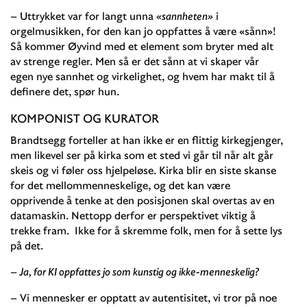
– Uttrykket var for langt unna
«sannheten»
i
orgelmusikken, for den kan jo oppfattes å være «sånn»!
Så kommer Øyvind med et element som bryter med alt
av strenge regler. Men så er det sånn at vi skaper vår
egen nye sannhet og virkelighet, og hvem har makt til å
definere det, spør hun.
KOMPONIST OG KURATOR
Brandtsegg forteller at han ikke er en flittig kirkegjenger,
men likevel ser på kirka som et sted vi går til når alt går
skeis og vi føler oss hjelpeløse. Kirka blir en siste skanse
for det mellommenneskelige, og det kan være
opprivende å tenke at den posisjonen skal overtas av en
datamaskin. Nettopp derfor er perspektivet viktig å
trekke fram. Ikke for å skremme folk, men for å sette lys
på det.
– Ja, for KI oppfattes jo som kunstig og ikke-menneskelig?
– Vi mennesker er opptatt av autentisitet, vi tror på noe