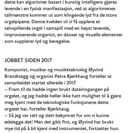
dette kan algoritmer basert i kunstig intelligens gjøres
levende i en fysisk manifestasjon, ved at algoritmenes
tallmønstre kommer ut som klingende lyd fra de store
orgelpipene. Denne kvelden vil vi få oppleve et
selvspillende orgel i samspill med en høyst levende,
improviserende organist, en danser og visuelle elementer
som supplerer lyd og bevegelse.
JOBBET SIDEN 2017
Komponist, musiker og musikkteknolog Øyvind
Brandtsegg og organist Petra Bjørkhaug forteller at
samarbeidet startet allerede i 2017.
– Fram til da hadde ingen brukt datainngangen på
orgelet, og jeg hadde heller ikke hatt mulighet til å gjøre
meg kjent med de teknologiske funksjonene dette
orgelet har, forteller Bjørkhaug.
– Så jeg var rett og slett bekymret for om vi kunne
ødelegge det! Men det gikk fint, og Øyvind har brukt
mye tid på å bli kjent med instrumentet, fortsetter hun.