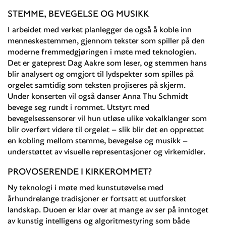
STEMME, BEVEGELSE OG MUSIKK
I arbeidet med verket planlegger de også å koble inn
menneskestemmen, gjennom tekster som spiller på den
moderne fremmedgjøringen i møte med teknologien.
Det er gateprest Dag Aakre som leser, og stemmen hans
blir analysert og omgjort til lydspekter som spilles på
orgelet samtidig som teksten projiseres på skjerm.
Under konserten vil også danser Anna Thu Schmidt
bevege seg rundt i rommet. Utstyrt med
bevegelsessensorer vil hun utløse ulike vokalklanger som
blir overført videre til orgelet – slik blir det en opprettet
en kobling mellom stemme, bevegelse og musikk –
understøttet av visuelle representasjoner og virkemidler.
PROVOSERENDE I KIRKEROMMET?
Ny teknologi i møte med kunstutøvelse med
århundrelange tradisjoner er fortsatt et uutforsket
landskap. Duoen er klar over at mange av ser på inntoget
av kunstig intelligens og algoritmestyring som både