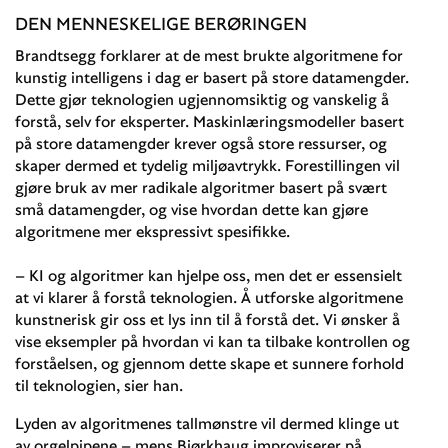
DEN MENNESKELIGE BERØRINGEN
Brandtsegg forklarer at de mest brukte algoritmene for
kunstig intelligens i dag er basert på store datamengder.
Dette gjør teknologien ugjennomsiktig og vanskelig å
forstå, selv for eksperter. Maskinlæringsmodeller basert
på store datamengder krever også store ressurser, og
skaper dermed et tydelig miljøavtrykk. Forestillingen vil
gjøre bruk av mer radikale algoritmer basert på svært
små datamengder, og vise hvordan dette kan gjøre
algoritmene mer ekspressivt spesifikke.
– KI og algoritmer kan hjelpe oss, men det er essensielt
at vi klarer å forstå teknologien. Å utforske algoritmene
kunstnerisk gir oss et lys inn til å forstå det. Vi ønsker å
vise eksempler på hvordan vi kan ta tilbake kontrollen og
forståelsen, og gjennom dette skape et sunnere forhold
til teknologien, sier han.
Lyden av algoritmenes tallmønstre vil dermed klinge ut
av orgelpipene – mens Bjørkhaug improviserer på