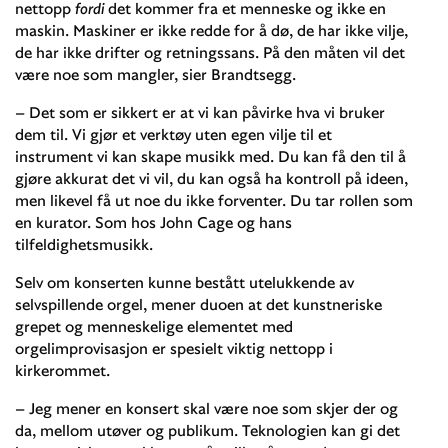
nettopp
fordi
det kommer fra et menneske og ikke en
maskin. Maskiner er ikke redde for å dø, de har ikke vilje,
de har ikke drifter og retningssans. På den måten vil det
være noe som mangler, sier Brandtsegg.
– Det som er sikkert er at vi kan påvirke hva vi bruker
dem til. Vi gjør et verktøy uten egen vilje til et
instrument vi kan skape musikk med. Du kan få den til å
gjøre akkurat det vi vil, du kan også ha kontroll på ideen,
men likevel få ut noe du ikke forventer. Du tar rollen som
en kurator. Som hos John Cage og hans
tilfeldighetsmusikk.
Selv om konserten kunne bestått utelukkende av
selvspillende orgel, mener duoen at det kunstneriske
grepet og menneskelige elementet med
orgelimprovisasjon er spesielt viktig nettopp i
kirkerommet.
– Jeg mener en konsert skal være noe som skjer der og
da, mellom utøver og publikum. Teknologien kan gi det