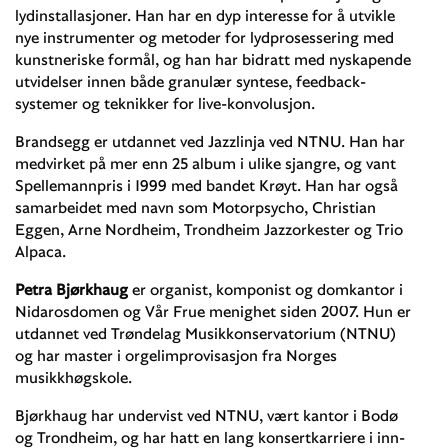
lydinstallasjoner. Han har en dyp interesse for å utvikle
nye instrumenter og metoder for lydprosessering med
kunstneriske formål, og han har bidratt med nyskapende
utvidelser innen både granulær syntese, feedback-
systemer og teknikker for live-konvolusjon.
Brandsegg er utdannet ved Jazzlinja ved NTNU. Han har
medvirket på mer enn 25 album i ulike sjangre, og vant
Spellemannpris i 1999 med bandet Krøyt. Han har også
samarbeidet med navn som Motorpsycho, Christian
Eggen, Arne Nordheim, Trondheim Jazzorkester og Trio
Alpaca.
Petra Bjørkhaug
er organist, komponist og domkantor i
Nidarosdomen og Vår Frue menighet siden 2007. Hun er
utdannet ved Trøndelag Musikkonservatorium (NTNU)
og har master i orgelimprovisasjon fra Norges
musikkhøgskole.
Bjørkhaug har undervist ved NTNU, vært kantor i Bodø
og Trondheim, og har hatt en lang konsertkarriere i inn-