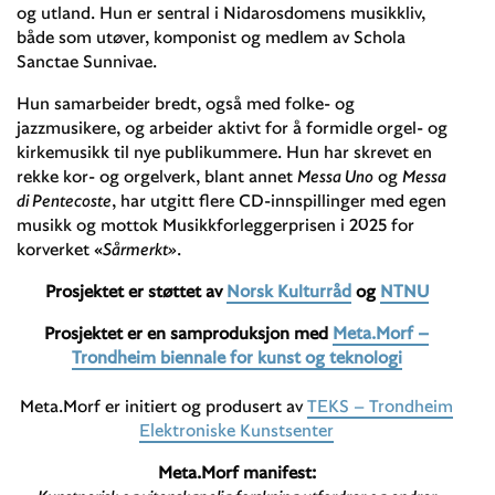
og utland. Hun er sentral i Nidarosdomens musikkliv,
både som utøver, komponist og medlem av Schola
Sanctae Sunnivae.
Hun samarbeider bredt, også med folke- og
jazzmusikere, og arbeider aktivt for å formidle orgel- og
kirkemusikk til nye publikummere. Hun har skrevet en
rekke kor- og orgelverk, blant annet
Messa Uno
og
Messa
di Pentecoste
, har utgitt flere CD-innspillinger med egen
musikk og mottok Musikkforleggerprisen i 2025 for
korverket «
Sårmerkt»
.
Prosjektet er støttet av
Norsk Kulturråd
og
NTNU
Prosjektet er en samproduksjon med
Meta.Morf –
Trondheim biennale for kunst og teknologi
Meta.Morf er initiert og produsert av
TEKS – Trondheim
Elektroniske Kunstsenter
Meta.Morf manifest: