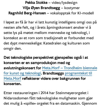
Pekka Stokke
– video/lysdesign
Vilja Øyen Brandtsegg
– kostymer
Ragnhild Berg-Hansen
– vokalopptak for KI-modell
I løpet av få år har vi latt kunstig intelligens omgi oss på
nesten alle felt, og i årets åpningskonsert ønsker vi å
sette lys på møtet mellom menneske og teknologi, i
kontekst av et rom som tradisjonelt er forbundet med
det dypt menneskelige: Katedralen og kulturen som
omgir den.
Det teknologiske perspektivet gjenspeiles også i at
konserten er en samproduksjon med og
avslutningskonsert for
Meta.Morf – Trondheim biennale
for kunst og teknologi
.
Brandtseggs
programtekst til
Meta.Morf
reflekterer videre over bakgrunnen for
konserten.
Etter restaureringen i 2014 har Steinmeyerorgelet i
Nidarosdomen fått teknologiske muligheter som gjør
det mulig å «spille» orgelet fra en datamaskin. Gjennom