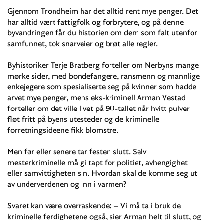
Gjennom Trondheim har det alltid rent mye penger. Det
har alltid vært fattigfolk og forbrytere, og på denne
byvandringen får du historien om dem som falt utenfor
samfunnet, tok snarveier og brøt alle regler.
Byhistoriker Terje Bratberg forteller om Nerbyns mange
mørke sider, med bondefangere, ransmenn og mannlige
enkejegere som spesialiserte seg på kvinner som hadde
arvet mye penger, mens eks-kriminell Arman Vestad
forteller om det ville livet på 90-tallet når hvitt pulver
fløt fritt på byens utesteder og de kriminelle
forretningsideene fikk blomstre.
Men før eller senere tar festen slutt. Selv
mesterkriminelle må gi tapt for politiet, avhengighet
eller samvittigheten sin. Hvordan skal de komme seg ut
av underverdenen og inn i varmen?
Svaret kan være overraskende: – Vi må ta i bruk de
kriminelle ferdighetene også, sier Arman helt til slutt, og