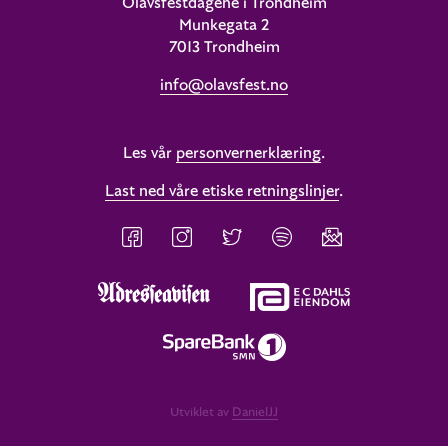
Olavsfestdagene i Trondheim
Munkegata 2
7013 Trondheim
info@olavsfest.no
Les vår
personvernerklæring
.
Last ned våre etiske retningslinjer
.
Utviklet av
DanielJJ