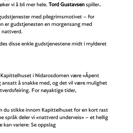
ker vi å bli mer hele.
Tord Gustavsen
spiller
.
gudstjenester med pilegrimsmotivet – for
en er gudstjenesten en morgensang med
i nattverd.
des disse enkle gudstjenestene midt i mylderet
l Kapittelhuset i Nidarosdomen være «Åpent
g ansatt å snakke med, og det vil være mulighet
tverdsfeiring. For nøyaktige tider,
 du stikke innom Kapittelhuset for en kort rast
e språk deler vi «nattverd underveis» – et hellig
 kan variere: Se oppslag