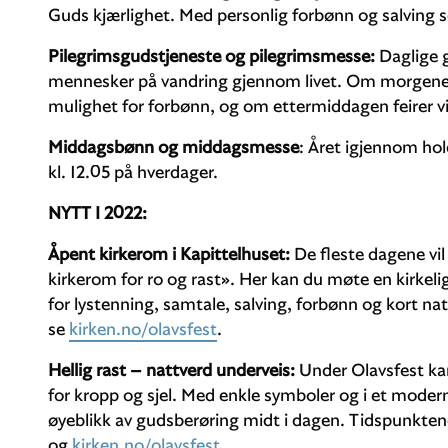
Guds kjærlighet. Med personlig forbønn og salving sø
Pilegrimsgudstjeneste
og pilegrimsmesse:
Daglige 
mennesker på vandring gjennom livet. Om morgen
mulighet for forbønn, og om ettermiddagen feirer v
Middagsbønn og middagsmesse
: Året igjennom hol
kl. 12.05 på hverdager.
NYTT I 2022:
Åpent kirkerom i Kapittelhuset:
De fleste dagene vi
kirkerom for ro og rast». Her kan du møte en kirkeli
for lystenning, samtale, salving, forbønn og kort nat
se
kirken.no/olavsfest
.
Hellig rast – nattverd underveis:
Under Olavsfest kan
for kropp og sjel. Med enkle symboler og i et modern
øyeblikk av gudsberøring midt i dagen. Tidspunktene
og
kirken.no/olavsfest
.