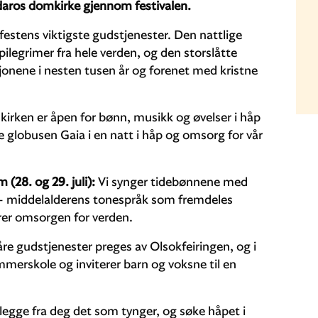
daros domkirke gjennom festivalen.
festens viktigste gudstjenester. Den nattlige
legrimer fra hele verden, og den storslåtte
nene i nesten tusen år og forenet med kristne
irken er åpen for bønn, musikk og øvelser i håp
e globusen Gaia i en natt i håp og omsorg for vår
(28. og 29. juli):
Vi synger tidebønnene med
 – middelalderens tonespråk som fremdeles
rer omsorgen for verden.
våre gudstjenester preges av Olsokfeiringen, og i
erskole og inviterer barn og voksne til en
legge fra deg det som tynger, og søke håpet i