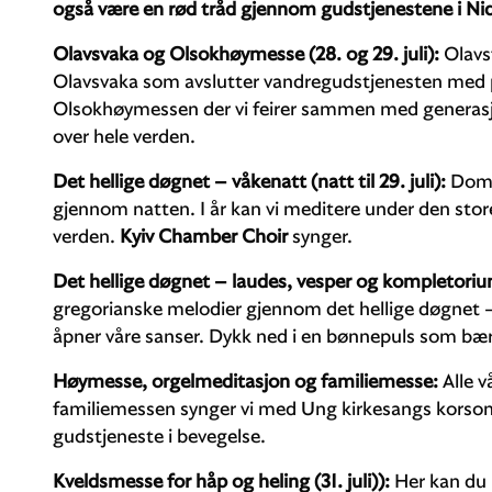
også være en rød tråd gjennom gudstjenestene i Ni
Olavsvaka og Olsokhøymesse (28. og 29. juli):
Olavs
Olavsvaka som avslutter vandregudstjenesten med pi
Olsokhøymessen der vi feirer sammen med generasjo
over hele verden.
Det hellige døgnet – våkenatt (natt til 29. juli):
Domk
gjennom natten. I år kan vi meditere under den stor
verden.
Kyiv Chamber Choir
synger.
Det hellige døgnet – laudes, vesper og kompletorium 
gregorianske melodier gjennom det hellige døgnet
åpner våre sanser. Dykk ned i en bønnepuls som bæ
Høymesse, orgelmeditasjon og familiemesse:
Alle 
familiemessen synger vi med Ung kirkesangs korsomm
gudstjeneste i bevegelse.
Kveldsmesse for håp og heling (31. juli)):
Her kan du 