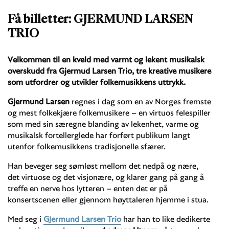
Få billetter: GJERMUND LARSEN
TRIO
Velkommen til en kveld med varmt og lekent musikalsk
overskudd fra Gjermud Larsen Trio, tre kreative musikere
som utfordrer og utvikler folkemusikkens uttrykk.
Gjermund Larsen
regnes i dag som en av Norges fremste
og mest folkekjære folkemusikere – en virtuos felespiller
som med sin særegne blanding av lekenhet, varme og
musikalsk fortellerglede har forført publikum langt
utenfor folkemusikkens tradisjonelle sfærer.
Han beveger seg sømløst mellom det nedpå og nære,
det virtuose og det visjonære, og klarer gang på gang å
treffe en nerve hos lytteren – enten det er på
konsertscenen eller gjennom høyttaleren hjemme i stua.
Med seg i
Gjermund Larsen Trio
har han to like dedikerte