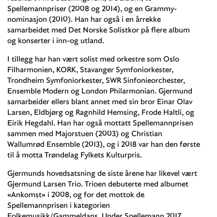
Spellemannpriser (2008 og 2014), og en Grammy-
nominasjon (2010). Han har også i en årrekke
samarbeidet med Det Norske Solistkor på flere album
og konserter i inn-og utland.
I tillegg har han vært solist med orkestre som Oslo
Filharmonien, KORK, Stavanger Symfoniorkester,
Trondheim Symfoniorkester, SWR Sinfonieorchester,
Ensemble Modern og London Philarmonian. Gjermund
samarbeider ellers blant annet med sin bror Einar Olav
Larsen, Eldbjørg og Ragnhild Hemsing, Frode Haltli, og
Eirik Hegdahl. Han har også mottatt Spellemannprisen
sammen med Majorstuen (2003) og Christian
Wallumrød Ensemble (2013), og i 2018 var han den første
til å motta Trøndelag Fylkets Kulturpris.
Gjermunds hovedsatsning de siste årene har likevel vært
Gjermund Larsen Trio. Trioen debuterte med albumet
«Ankomst» i 2008, og for det mottok de
Spellemannprisen i kategorien
Folkemusikk/Gammeldans. Under Spellemann 2017