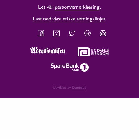
Les vår
personvernerklæring
.
Last ned våre etiske retningslinjer
.
Utviklet av
DanielJJ