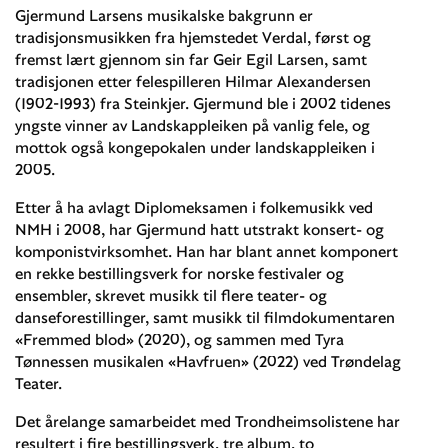
Gjermund Larsens musikalske bakgrunn er
tradisjonsmusikken fra hjemstedet Verdal, først og
fremst lært gjennom sin far Geir Egil Larsen, samt
tradisjonen etter felespilleren Hilmar Alexandersen
(1902-1993) fra Steinkjer. Gjermund ble i 2002 tidenes
yngste vinner av Landskappleiken på vanlig fele, og
mottok også kongepokalen under landskappleiken i
2005.
Etter å ha avlagt Diplomeksamen i folkemusikk ved
NMH i 2008, har Gjermund hatt utstrakt konsert- og
komponistvirksomhet. Han har blant annet komponert
en rekke bestillingsverk for norske festivaler og
ensembler, skrevet musikk til flere teater- og
danseforestillinger, samt musikk til filmdokumentaren
«Fremmed blod» (2020), og sammen med Tyra
Tønnessen musikalen «Havfruen» (2022) ved Trøndelag
Teater.
Det årelange samarbeidet med Trondheimsolistene har
resultert i fire bestillingsverk, tre album, to