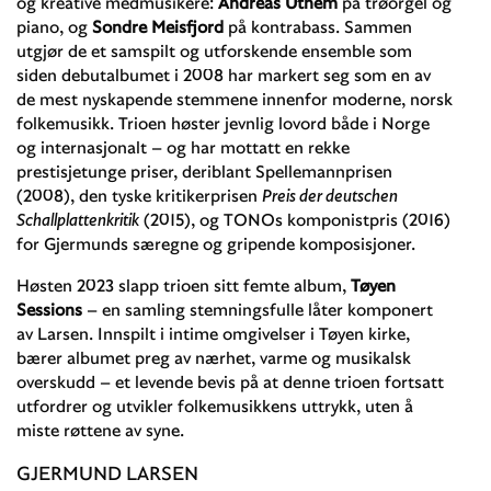
og kreative medmusikere:
Andreas Utnem
på trøorgel og
piano, og
Sondre Meisfjord
på kontrabass. Sammen
utgjør de et samspilt og utforskende ensemble som
siden debutalbumet i 2008 har markert seg som en av
de mest nyskapende stemmene innenfor moderne, norsk
folkemusikk. Trioen høster jevnlig lovord både i Norge
og internasjonalt – og har mottatt en rekke
prestisjetunge priser, deriblant Spellemannprisen
(2008), den tyske kritikerprisen
Preis der deutschen
Schallplattenkritik
(2015), og TONOs komponistpris (2016)
for Gjermunds særegne og gripende komposisjoner.
Høsten 2023 slapp trioen sitt femte album,
Tøyen
Sessions
– en samling stemningsfulle låter komponert
av Larsen. Innspilt i intime omgivelser i Tøyen kirke,
bærer albumet preg av nærhet, varme og musikalsk
overskudd – et levende bevis på at denne trioen fortsatt
utfordrer og utvikler folkemusikkens uttrykk, uten å
miste røttene av syne.
GJERMUND LARSEN