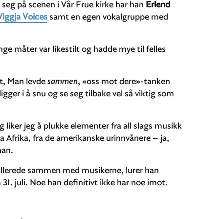
d seg på scenen i Vår Frue kirke har han
Erlend
Viggja Voices
samt en egen vokalgruppe med
e måter var likestilt og hadde mye til felles
et, Man levde
sammen
, «oss mot dere»-tanken
igger i å snu og se seg tilbake vel så viktig som
g liker jeg å plukke elementer fra all slags musikk
a Afrika, fra de amerikanske urinnvånere – ja,
han.
r allerede sammen med musikerne, lurer han
 31. juli. Noe han definitivt ikke har noe imot.