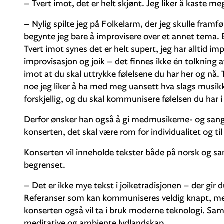
– Tvert imot, det er helt skjønt. Jeg liker å kaste m
– Nylig spilte jeg på Folkelarm, der jeg skulle framf
begynte jeg bare å improvisere over et annet tema. 
Tvert imot synes det er helt supert, jeg har alltid i
improvisasjon og joik – det finnes ikke én tolkning a
imot at du skal uttrykke følelsene du har her og nå.
noe jeg liker å ha med meg uansett hva slags musikk
forskjellig, og du skal kommunisere følelsen du har i 
Derfor ønsker han også å gi medmusikerne- og san
konserten, det skal være rom for individualitet og ti
Konserten vil inneholde tekster både på norsk og sa
begrenset.
– Det er ikke mye tekst i joiketradisjonen – der gir
Referanser som kan kommuniseres veldig knapt, men 
konserten også vil ta i bruk moderne teknologi. Sam
meditative og ambiente lydlandskap.