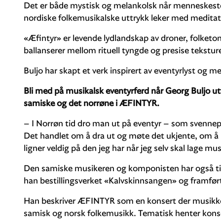
Det er både mystisk og melankolsk når menneskes
nordiske folkemusikalske uttrykk leker med medita
«Æfintyr» er levende lydlandskap av droner, folket
ballanserer mellom rituell tyngde og presise teksture
Buljo har skapt et verk inspirert av eventyrlyst og m
Bli med på musikalsk eventyrferd når Georg Buljo u
samiske og det norrøne i ÆFINTYR.
– I Norrøn tid dro man ut på eventyr – som svennep
Det handlet om å dra ut og møte det ukjente, om å 
ligner veldig på den jeg har når jeg selv skal lage mu
Den samiske musikeren og komponisten har også tidli
han bestillingsverket «Kalvskinnsangen» og framfør
Han beskriver ÆFINTYR som en konsert der musikke
samisk og norsk folkemusikk. Tematisk henter konse