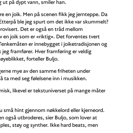
eg ut på dypt vann, smiler han.
øre en joik. Men på scenen fikk jeg jernteppe. Da
Etterpå ble jeg spurt om det ikke var skummelt?
mprovisert. Det er også en tråd mellom
v en joik som er «riktig». Det forventes tvert
 Tenkemåten er innebygget i joiketradisjonen og
 jeg framfører. Hver framføring er veldig
øyeblikket, forteller Buljo.
gerne mye av den samme friheten under
l å ta med seg følelsene inn i musikken.
misk, likevel er tekstuniverset på mange måter
 du små hint gjennom nøkkelord eller kjerneord.
også utbroderes, sier Buljo, som lover at
ples, støy og synther. Ikke hard beats, men