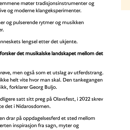
temmene møter tradisjonsinstrumenter og
tive og moderne klangeksperimenter.
oner og pulserende rytmer og musikken
r.
enneskets lengsel etter det ukjente.
tforsker det musikalske landskapet mellom det
røve, men også som et utslag av utferdstrang.
ikke helt vite hvor man skal. Den tankegangen
sikk, forklarer Georg Buljo.
gere satt sitt preg på Olavsfest, i 2022 skrev
te det i Nidarosdomen.
n drar på oppdagelsesferd et sted mellom
rten inspirasjon fra sagn, myter og