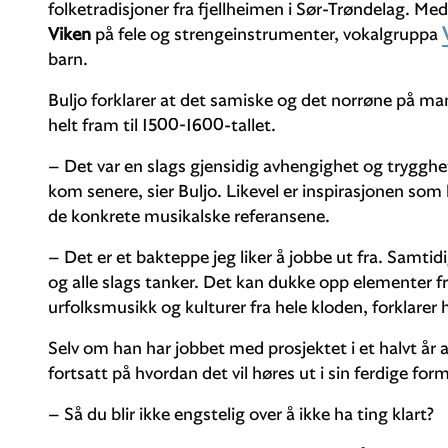
folketradisjoner fra fjellheimen i Sør-Trøndelag. Me
Viken
på fele og strengeinstrumenter, vokalgruppa
barn.
Buljo forklarer at det samiske og det norrøne på mang
helt fram til 1500-1600-tallet.
– Det var en slags gjensidig avhengighet og tryggh
kom senere, sier Buljo. Likevel er inspirasjonen som l
de konkrete musikalske referansene.
– Det er et bakteppe jeg liker å jobbe ut fra. Samtidi
og alle slags tanker. Det kan dukke opp elementer fr
urfolksmusikk og kulturer fra hele kloden, forklarer 
Selv om han har jobbet med prosjektet i et halvt å
fortsatt på hvordan det vil høres ut i sin ferdige form
– Så du blir ikke engstelig over å ikke ha ting klart?