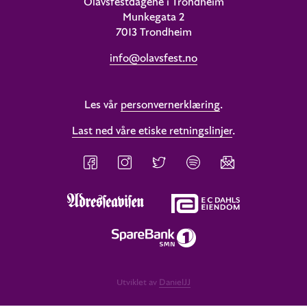
Olavsfestdagene i Trondheim
Munkegata 2
7013 Trondheim
info@olavsfest.no
Les vår
personvernerklæring
.
Last ned våre etiske retningslinjer
.
Utviklet av
DanielJJ