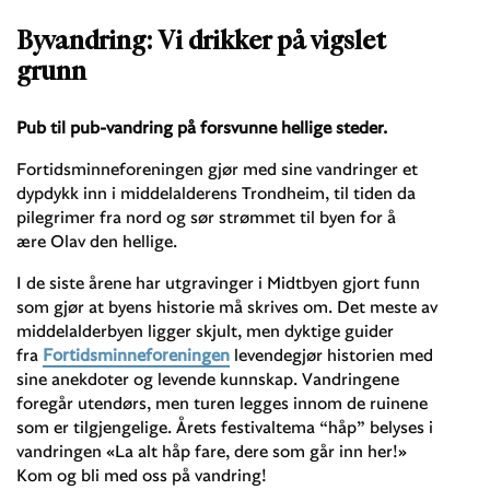
Byvandring: Vi drikker på vigslet
grunn
Pub til pub-vandring på forsvunne hellige steder.
Fortidsminneforeningen gjør med sine vandringer et
dypdykk inn i middelalderens Trondheim, til tiden da
pilegrimer fra nord og sør strømmet til byen for å
ære Olav den hellige.
I de siste årene har utgravinger i Midtbyen gjort funn
som gjør at byens historie må skrives om. Det meste av
middelalderbyen ligger skjult, men dyktige guider
fra
Fortidsminneforeningen
levendegjør historien med
sine anekdoter og levende kunnskap. Vandringene
foregår utendørs, men turen legges innom de ruinene
som er tilgjengelige. Årets festivaltema “håp” belyses i
vandringen «La alt håp fare, dere som går inn her!»
Kom og bli med oss på vandring!