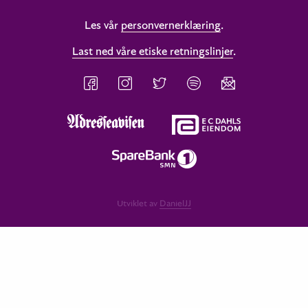
Les vår
personvernerklæring
.
Last ned våre etiske retningslinjer
.
Utviklet av
DanielJJ