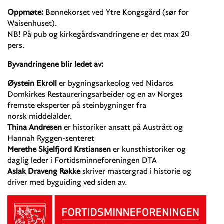
Oppmøte:
Bønnekorset ved Ytre Kongsgård (sør for
Waisenhuset).
NB! På pub og kirkegårdsvandringene er det max 20
pers.
Byvandringene blir ledet av:
Øystein Ekroll
er bygningsarkeolog ved Nidaros
Domkirkes Restaureringsarbeider og en av Norges
fremste eksperter på steinbygninger fra
norsk middelalder.
Thina Andresen
er historiker ansatt på Austrått og
Hannah Ryggen-senteret
Merethe Skjelfjord Krstiansen
er kunsthistoriker og
daglig leder i Fortidsminneforeningen DTA
Aslak Draveng Røkke
skriver mastergrad i historie og
driver med byguiding ved siden av.