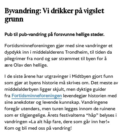
Byvandring: Vi drikker på vigslet
grunn
Pub til pub-vandring på forsvunne hellige steder.
Fortidsminneforeningen gjør med sine vandringer et
dypdykk inn i middelalderens Trondheim, til tiden da
pilegrimer fra nord og sør strømmet til byen for å
ære Olav den hellige.
I de siste årene har utgravinger i Midtbyen gjort funn
som gjør at byens historie må skrives om. Det meste av
middelalderbyen ligger skjult, men dyktige guider
fra
Fortidsminneforeningen
levendegjør historien med
sine anekdoter og levende kunnskap. Vandringene
foregår utendørs, men turen legges innom de ruinene
som er tilgjengelige. Årets festivaltema “håp” belyses i
vandringen «La alt håp fare, dere som går inn her!»
Kom og bli med oss på vandring!