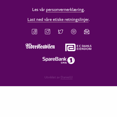
Les vår
personvernerklæring
.
Last ned våre etiske retningslinjer
.
Utviklet av
DanielJJ