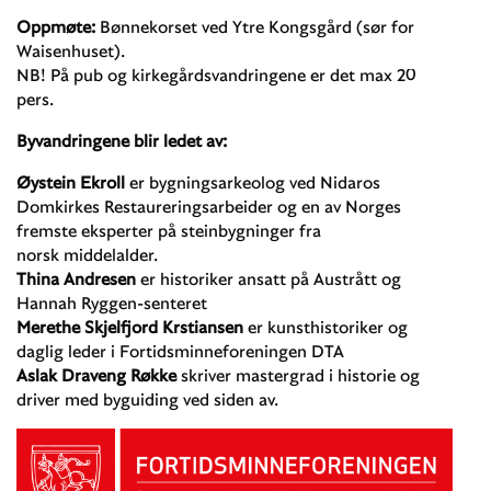
Oppmøte:
Bønnekorset ved Ytre Kongsgård (sør for
Waisenhuset).
NB! På pub og kirkegårdsvandringene er det max 20
pers.
Byvandringene blir ledet av:
Øystein Ekroll
er bygningsarkeolog ved Nidaros
Domkirkes Restaureringsarbeider og en av Norges
fremste eksperter på steinbygninger fra
norsk middelalder.
Thina Andresen
er historiker ansatt på Austrått og
Hannah Ryggen-senteret
Merethe Skjelfjord Krstiansen
er kunsthistoriker og
daglig leder i Fortidsminneforeningen DTA
Aslak Draveng Røkke
skriver mastergrad i historie og
driver med byguiding ved siden av.