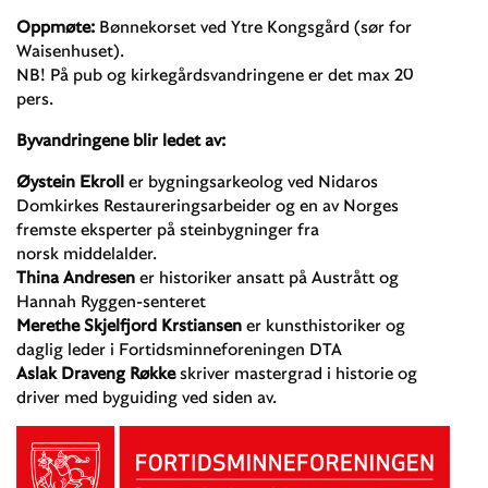
Oppmøte:
Bønnekorset ved Ytre Kongsgård (sør for
Waisenhuset).
NB! På pub og kirkegårdsvandringene er det max 20
pers.
Byvandringene blir ledet av:
Øystein Ekroll
er bygningsarkeolog ved Nidaros
Domkirkes Restaureringsarbeider og en av Norges
fremste eksperter på steinbygninger fra
norsk middelalder.
Thina Andresen
er historiker ansatt på Austrått og
Hannah Ryggen-senteret
Merethe Skjelfjord Krstiansen
er kunsthistoriker og
daglig leder i Fortidsminneforeningen DTA
Aslak Draveng Røkke
skriver mastergrad i historie og
driver med byguiding ved siden av.