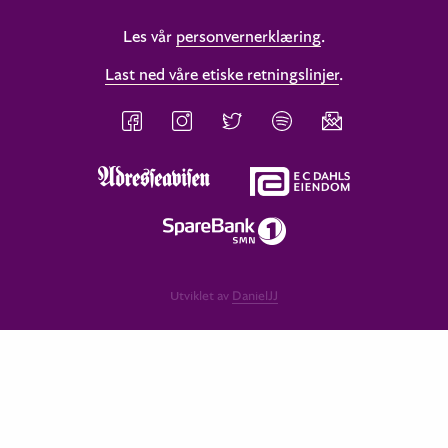
Les vår
personvernerklæring
.
Last ned våre etiske retningslinjer
.
Utviklet av
DanielJJ