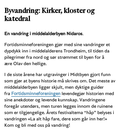
Byvandring: Kirker, kloster og
katedral
En vandring i middelalderbyen Nidaros
.
Fortidsminneforeningen gjør med sine vandringer et
dypdykk inn i middelalderens Trondheim, til tiden da
pilegrimer fra nord og sør strømmet til byen for å
ære Olav den hellige.
I de siste årene har utgravinger i Midtbyen gjort funn
som gjør at byens historie må skrives om. Det meste av
middelalderbyen ligger skjult, men dyktige guider
fra
Fortidsminneforeningen
levendegjør historien med
sine anekdoter og levende kunnskap. Vandringene
foregår utendørs, men turen legges innom de ruinene
som er tilgjengelige. Årets festivaltema “håp” belyses i
vandringen «La alt håp fare, dere som går inn her!»
Kom og bli med oss på vandring!