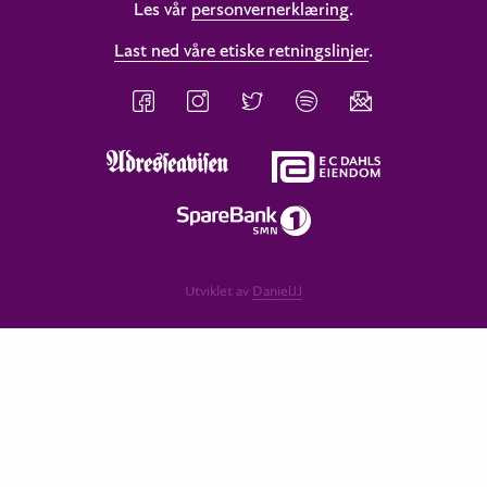
Les vår
personvernerklæring
.
Last ned våre etiske retningslinjer
.
Utviklet av
DanielJJ