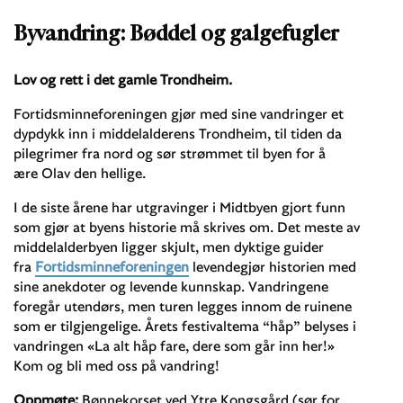
Byvandring: Bøddel og galgefugler
Lov og rett i det gamle Trondheim.
Fortidsminneforeningen gjør med sine vandringer et
dypdykk inn i middelalderens Trondheim, til tiden da
pilegrimer fra nord og sør strømmet til byen for å
ære Olav den hellige.
I de siste årene har utgravinger i Midtbyen gjort funn
som gjør at byens historie må skrives om. Det meste av
middelalderbyen ligger skjult, men dyktige guider
fra
Fortidsminneforeningen
levendegjør historien med
sine anekdoter og levende kunnskap. Vandringene
foregår utendørs, men turen legges innom de ruinene
som er tilgjengelige. Årets festivaltema “håp” belyses i
vandringen «La alt håp fare, dere som går inn her!»
Kom og bli med oss på vandring!
Oppmøte:
Bønnekorset ved Ytre Kongsgård (sør for