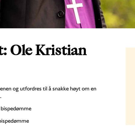
: Ole Kristian
cenen og utfordres til å snakke høyt om en
.
ar bispedømme
rg bispedømme