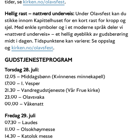
tider, se
kirken.no/olavsfest
.
Hellig rast – nattverd underveis:
Under Olavsfest kan du
stikke innom Kapittelhuset for en kort rast for kropp og
sjel. Med enkle symboler og i et moderne språk deler vi
«nattverd underveis» – et hellig øyeblikk av gudsberøring
midt i dagen. Tidspunktene kan variere: Se oppslag
og
kirken.no/olavsfest
.
GUDSTJENESTEPROGRAM
Torsdag 28. juli:
12.05 – Middagsbønn (Kvinnenes minnekapell)
17.00 – 1. Vesper
21.30 – Vandregudstjeneste (Vår Frue kirke)
23.00 – Olavsvaka
00.00 – Våkenatt
Fredag 29. juli
07.30 – Laudes
11.00 – Olsokhøymesse
14.30 – Katolsk messe