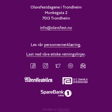
Olavsfestdagene i Trondheim
Munkegata 2
7013 Trondheim
info@olavsfest.no
Les vår
personvernerklæring
.
Last ned våre etiske retningslinjer
.
Utviklet av
DanielJJ