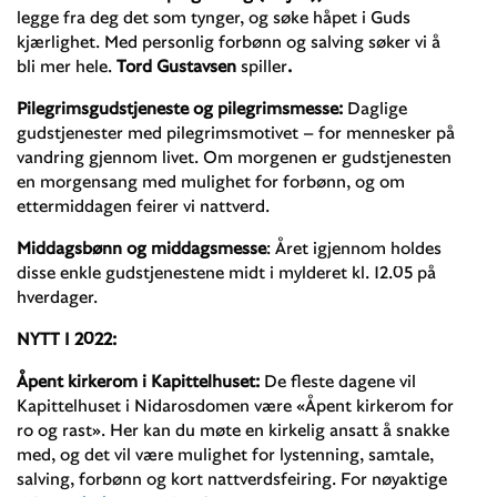
legge fra deg det som tynger, og søke håpet i Guds
kjærlighet. Med personlig forbønn og salving søker vi å
bli mer hele.
Tord Gustavsen
spiller
.
Pilegrimsgudstjeneste
og pilegrimsmesse:
Daglige
gudstjenester med pilegrimsmotivet – for mennesker på
vandring gjennom livet. Om morgenen er gudstjenesten
en morgensang med mulighet for forbønn, og om
ettermiddagen feirer vi nattverd.
Middagsbønn og middagsmesse
: Året igjennom holdes
disse enkle gudstjenestene midt i mylderet kl. 12.05 på
hverdager.
NYTT I 2022:
Åpent kirkerom i Kapittelhuset:
De fleste dagene vil
Kapittelhuset i Nidarosdomen være «Åpent kirkerom for
ro og rast». Her kan du møte en kirkelig ansatt å snakke
med, og det vil være mulighet for lystenning, samtale,
salving, forbønn og kort nattverdsfeiring. For nøyaktige