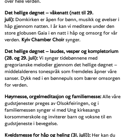
over hele verden.
Det hellige døgnet – våkenatt (natt til 29.
juli):
Domkirken er åpen for bønn, musikk og øvelser i
håp gjennom natten. I år kan vi meditere under den
store globusen Gaia i en natt i håp og omsorg for vår
verden.
Kyiv Chamber Choir
synger.
Det hellige døgnet – laudes, vesper og kompletorium
(28. og 29. juli):
Vi synger tidebønnene med
gregorianske melodier gjennom det hellige døgnet –
middelalderens tonespråk som fremdeles åpner våre
sanser. Dykk ned i en bønnepuls som bærer omsorgen
for verden.
Høymesse, orgelmeditasjon og familiemesse:
Alle våre
gudstjenester preges av Olsokfeiringen, og i
familiemessen synger vi med Ung kirkesangs
korsommerskole og inviterer barn og voksne til en
gudstjeneste i bevegelse.
Kveldsmesse for håp og heling (31. juli)):
Her kan du