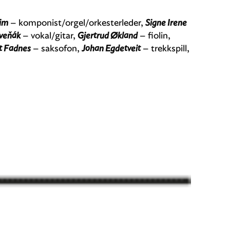
eim
– komponist/orgel/orkesterleder,
Signe Irene
eveňák
– vokal/gitar,
Gjertrud Økland
– fiolin,
t Fadnes
– saksofon,
Johan Egdetveit
– trekkspill,