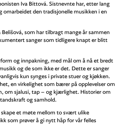
nisten Iva Bittová. Sistnevnte har, etter lang
g omarbeidet den tradisjonelle musikken i en
a Belišová, som har tilbragt mange år sammen
umentert sanger som tidligere knapt er blitt
y form og innpakning, med mål om å nå et bredt
usikk og de som ikke er det. Dette er sanger
anligvis kun synges i private stuer og kjøkken.
het, en virkelighet som bærer på opplevelser om
, om sjalusi, tap – og kjærlighet. Historier om
tstandskraft og samhold.
å skape et møte mellom to svært ulike
k som prøver å gi nytt håp for vår felles