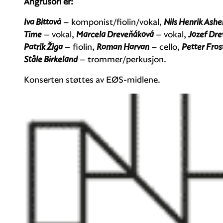
Angrusori er:
Iva Bittová
– komponist/fiolin/vokal,
Nils Henrik Ash
Time
– vokal,
Marcela Dreveňáková
– vokal,
Jozef Dr
Patrik Žiga
– fiolin,
Roman Harvan
– cello,
Petter Fros
Ståle Birkeland
– trommer/perkusjon.
Konserten støttes av EØS-midlene.