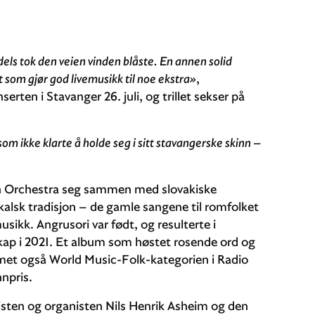
dels tok den veien vinden blåste. En annen solid
det som gjør god livemusikk til noe ekstra»
,
ten i Stavanger 26. juli, og trillet sekser på
 som ikke klarte å holde seg i sitt stavangerske skinn –
n Orchestra seg sammen med slovakiske
alsk tradisjon – de gamle sangene til romfolket
kk. Angrusori var født, og resulterte i
kap i 2021. Et album som høstet rosende ord og
bumet også World Music-Folk-kategorien i Radio
nnpris.
isten og organisten Nils Henrik Asheim og den