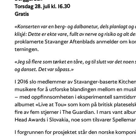
Torsdag 28. juli kl. 16.30
Gratis
«Konserten var en berg- og dalbanetur, dels planlagt og 
klisjé: Dette er ekte vare, fullt av nerve og risiko og alt 
proklamerte Stavanger Aftenblads anmelder om konser
terningen.
«Jeg så flere som tørket en tåre, og til slutt var det noen
og danset. Det var såpass.»
I 2016 slo medlemmer av Stavanger-baserte Kitche
musikere for å utforske blandingen mellom en musik
– med oppfinnsomheten i eksperimentell samtidsmusi
albumet «Live at Tou» som kom på britisk platesels
fire av fem stjerner i The Guardian. I mars vant al
Head Awards i Slovakia, noe som tilsvarer Spellema
I forgrunnen for prosjektet står den norske kompon