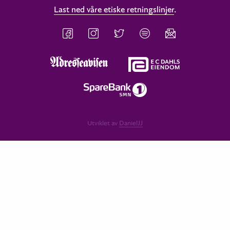
Last ned våre etiske retningslinjer
.
Utviklet av
DanielJJ