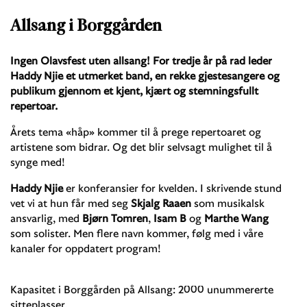
Allsang i Borggården
Ingen Olavsfest uten allsang! For tredje år på rad leder
Haddy Njie et utmerket band, en rekke gjestesangere og
publikum gjennom et kjent, kjært og stemningsfullt
repertoar.
Årets tema «håp» kommer til å prege repertoaret og
artistene som bidrar. Og det blir selvsagt mulighet til å
synge med!
Haddy Njie
er konferansier for kvelden. I skrivende stund
vet vi at hun får med seg
Skjalg Raaen
som musikalsk
ansvarlig, med
Bjørn Tomren
,
Isam B
og
Marthe Wang
som solister. Men flere navn kommer, følg med i våre
kanaler for oppdatert program!
Kapasitet i Borggården på Allsang: 2000 unummererte
sitteplasser.