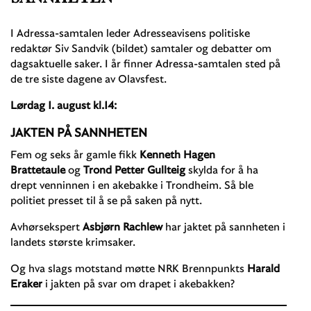
I Adressa-samtalen leder Adresseavisens politiske
redaktør Siv Sandvik (bildet) samtaler og debatter om
dagsaktuelle saker. I år finner Adressa-samtalen sted på
de tre siste dagene av Olavsfest.
Lørdag 1. august kl.14:
JAKTEN PÅ SANNHETEN
Fem og seks år gamle fikk
Kenneth Hagen
Brattetaule
og
Trond Petter Gullteig
skylda for å ha
drept venninnen i en akebakke i Trondheim. Så ble
politiet presset til å se på saken på nytt.
Avhørsekspert
Asbjørn Rachlew
har jaktet på sannheten i
landets største krimsaker.
Og hva slags motstand møtte NRK Brennpunkts
Harald
Eraker
i jakten på svar om drapet i akebakken?