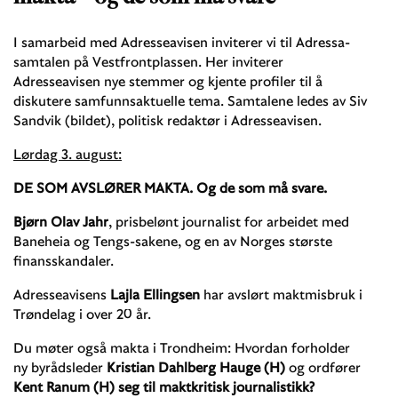
I samarbeid med Adresseavisen inviterer vi til Adressa-
samtalen på Vestfrontplassen. Her inviterer
Adresseavisen nye stemmer og kjente profiler til å
diskutere samfunnsaktuelle tema. Samtalene ledes av Siv
Sandvik (bildet), politisk redaktør i Adresseavisen.
Lørdag 3. august:
DE SOM AVSLØRER MAKTA. Og de som må svare.
Bjørn Olav Jahr
, prisbelønt journalist for arbeidet med
Baneheia og Tengs-sakene, og en av Norges største
finansskandaler.
Adresseavisens
Lajla Ellingsen
har avslørt maktmisbruk i
Trøndelag i over 20 år.
Du møter også makta i Trondheim: Hvordan forholder
ny byrådsleder
Kristian Dahlberg Hauge (H)
og ordfører
Kent Ranum (H) seg til maktkritisk journalistikk?