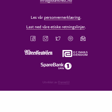
info@olavsfest.no
Les vår
personvernerklæring
.
Last ned våre etiske retningslinjer
.
Utviklet av
DanielJJ