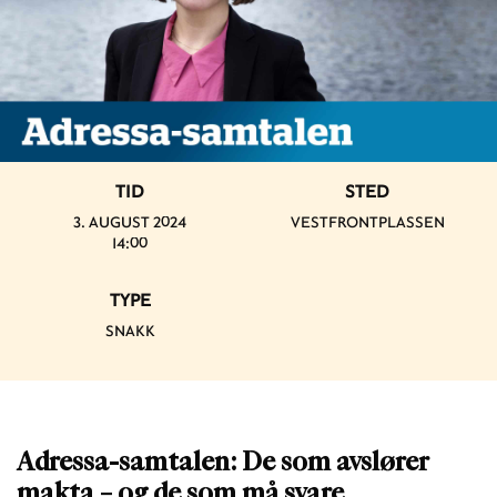
TID
STED
3. AUGUST 2024
VESTFRONTPLASSEN
14:00
TYPE
SNAKK
Adressa-samtalen: De som avslører
makta – og de som må svare