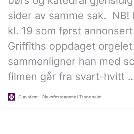
børs og katedral gjensidig
sider av samme sak. NB! Ko
kl. 19 som først annonsert
Griffiths oppdaget orgelet 
sammenligner han med sce
filmen går fra svart-hvitt
Olavsfest - Olavsfestdagene i Trondheim