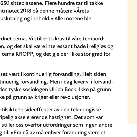
de 650 sitteplassene. Flere hundre tar til takke
ntmøtet 2018 på denne måten: «Årets
ppslutning og innhold.» Alle møtene ble
t tema. Vi stiller to krav til våre temaord:
, og det skal være interessant både i religiøs og
 tema KROPP, og det gjelder i like stor grad for
set vært i kontinuerlig forvandling. Helt siden
uerlig forvandling. Men i dag lever vi i forvand­
 den tyske sosiologen Ulrich Beck. Ikke på grunn
kke på grunn av kriger eller revolusjoner.
utilsiktede sideeffekter av den teknologiske
gripelig akselererende hastighet. Det som var
et stiller oss overfor utfordringer som ingen andre
eg til. «Fra nå av må enhver forandring være et