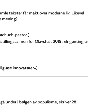
gamle tekster får makt over moderne liv. Likevel
te mening?
egachuch-pastor )
estillingssalmen for Olavsfest 2019: «Ingenting er
ligiøse innovatører»)
r gå under i bølgen av populisme, skriver 28