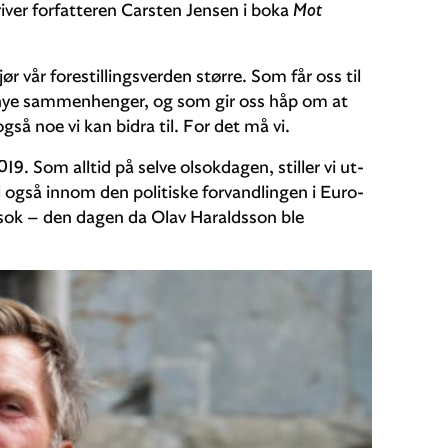
river forfatteren Carsten Jensen i boka
Mot
ør vår forestillingsverden større. Som får oss til
e nye sammenhenger, og som gir oss håp om at
å noe vi kan bidra til. For det må vi.
19. Som alltid på selve olsokdagen, stiller vi ut­
l også innom den politiske forvandlingen i Euro­
-olsok – den dagen da Olav Haraldsson ble