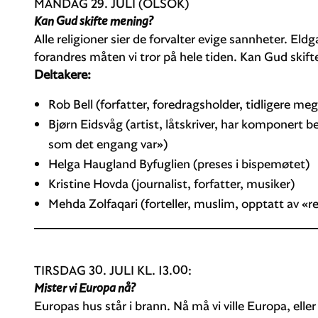
MANDAG 29. JULI (OLSOK)
Kan Gud skifte mening?
Alle religioner sier de forvalter evige sannheter. Eld
forandres måten vi tror på hele tiden. Kan Gud skif
Deltakere:
Rob Bell (forfatter, foredragsholder, tidligere m
Bjørn Eidsvåg (artist, låtskriver, har komponert b
som det engang var»)
Helga Haugland Byfuglien (preses i bispemøtet)
Kristine Hovda (journalist, forfatter, musiker)
Mehda Zolfaqari (forteller, muslim, opptatt av «re
TIRSDAG 30. JULI KL. 13.00:
Mister vi Europa nå?
Europas hus står i brann. Nå må vi ville Europa, elle