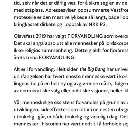
tid, selv når det er dårlig vær, for å sikre seg en av 
med ståplass. Adresseavisen oppsummerte Vestfro
møteserie er den mest vellykkede så langt, både i o
kringkastet dirkete og i opptak av NRK P2.
Olavsfest 2019 har valgt FORVANDLING som overordne
Det skal angå absolutt alle mennesker på jordskorpen
ikke-religiøs sammenheng. Dette gjaldt for fjorårets
årets tema FORVANDLING.
Alt er i forvandling. Helt siden
the Big Bang
har univer
unnfangelsen har hvert eneste menneske vært i kontin
lingens tid på en helt ny og avgjørende måte, ifølge
av demokratiske valg eller politiske visjoner, heller i
Vår men­nes­kelige eksistens forvandles på grunn av 
utvik­lingen, sideeffekter som tiltar i en nesten ube
utenkelig i går, er både tenkelig og virkelig i dag. D
mennesker i histo­rien har vært nødt til å forholde s