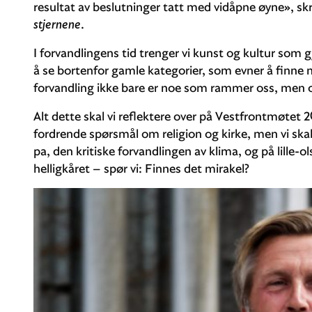
resultat av beslut­ninger tatt med vidåpne øyne», sk
stjernene
.
I forvandlingens tid trenger vi kunst og kultur som gj
å se bortenfor gamle kategorier, som evner å finn
forvandling ikke bare er noe som rammer oss, men ogs
Alt dette skal vi reflektere over på Vestfrontmøtet 20
ford­rende spørsmål om religion og kirke, men vi ska
pa, den kritiske forvandlingen av klima, og på lille
helligkåret – spør vi: Finnes det mirakel?