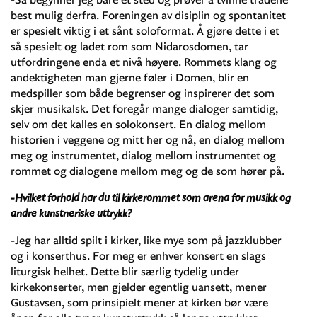
best mulig derfra. Foreningen av disiplin og spontanitet
er spesielt viktig i et sånt soloformat. Å gjøre dette i et
så spesielt og ladet rom som Nidarosdomen, tar
utfordringene enda et nivå høyere. Rommets klang og
andektigheten man gjerne føler i Domen, blir en
medspiller som både begrenser og inspirerer det som
skjer musikalsk. Det foregår mange dialoger samtidig,
selv om det kalles en solokonsert. En dialog mellom
historien i veggene og mitt her og nå, en dialog mellom
meg og instrumentet, dialog mellom instrumentet og
rommet og dialogene mellom meg og de som hører på.
-Hvilket forhold har du til kirkerommet som arena for musikk og
andre kunstneriske uttrykk?
-Jeg har alltid spilt i kirker, like mye som på jazzklubber
og i konserthus. For meg er enhver konsert en slags
liturgisk helhet. Dette blir særlig tydelig under
kirkekonserter, men gjelder egentlig uansett, mener
Gustavsen, som prinsipielt mener at kirken bør være