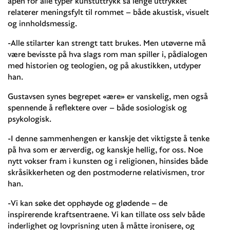
åpen for alle typer kunstuttrykk så lenge uttrykket
relaterer meningsfylt til rommet – både akustisk, visuelt
og innholdsmessig.
-Alle stilarter kan strengt tatt brukes. Men utøverne må
være bevisste på hva slags rom man spiller i, pådialogen
med historien og teologien, og på akustikken, utdyper
han.
Gustavsen synes begrepet «ære» er vanskelig, men også
spennende å reflektere over – både sosiologisk og
psykologisk.
-I denne sammenhengen er kanskje det viktigste å tenke
på hva som er ærverdig, og kanskje hellig, for oss. Noe
nytt vokser fram i kunsten og i religionen, hinsides både
skråsikkerheten og den postmoderne relativismen, tror
han.
-Vi kan søke det opphøyde og glødende – de
inspirerende kraftsentraene. Vi kan tillate oss selv både
inderlighet og lovprisning uten å måtte ironisere, og