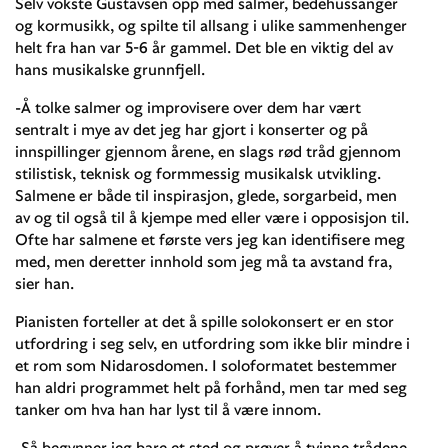
Selv vokste Gustavsen opp med salmer, bedehussanger
og kormusikk, og spilte til allsang i ulike sammenhenger
helt fra han var 5-6 år gammel. Det ble en viktig del av
hans musikalske grunnfjell.
-Å tolke salmer og improvisere over dem har vært
sentralt i mye av det jeg har gjort i konserter og på
innspillinger gjennom årene, en slags rød tråd gjennom
stilistisk, teknisk og formmessig musikalsk utvikling.
Salmene er både til inspirasjon, glede, sorgarbeid, men
av og til også til å kjempe med eller være i opposisjon til.
Ofte har salmene et første vers jeg kan identifisere meg
med, men deretter innhold som jeg må ta avstand fra,
sier han.
Pianisten forteller at det å spille solokonsert er en stor
utfordring i seg selv, en utfordring som ikke blir mindre i
et rom som Nidarosdomen. I soloformatet bestemmer
han aldri programmet helt på forhånd, men tar med seg
tanker om hva han har lyst til å være innom.
-Så begynner jeg bare et sted og prøver å tvinne trådene