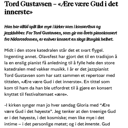
Tord Gustavsen – «Ære være Gud i det
innerste»
Han har alltid spilt like mye i kirker som i konserthus og
jazzklubber. For Tord Gustavsen, som gir oss årets pianokonsert
fra Nidarosdomen, er enhver konsert en slags liturgisk helhet.
Midt i den store katedralen står det et svart flygel.
Ingenting annet. Olavsfest har gjort det til en tradisjon å
la en enslig pianist få anledning til å fylle hele den store
katedralen med vakker musikk. I år er det jazzpianist
Tord Gustavsen som har satt sammen et repertoar med
tittelen, «Ære være Gud i det innerste». En tittel som
kom til ham da han ble utfordret til å gjøre en konsert
knyttet til festivaltemaet «ære».
-I kirken synger man jo hver søndag Gloria med “Ære
være Gud i det høyeste”. Jeg tenker at den treenige Gud
er i det høyeste, i det kosmiske; men like mye i det
intime – i det personlige møtet; og i det
innerste
. Gud