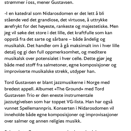
strømmer
i
oss, mener Gustavsen.
-I en katedral som Nidarosdomen er det lett å bli
stående ved det grandiose, det virtuose, å uttrykke
ærefrykt for det høyeste, rankeste og majestetiske. Men
jeg vil søke det store i det lille, det kraftfulle som kan
oppstå fra det sarte og sårbare – både åndelig og
musikalsk. Det handler om å gå maksimalt inn i hver lille
detalj og gi den full oppmerksomhet, og meditere
musikalsk over potensialet i hver celle. Dette gjør jeg
både med stoff fra salmetoner, egne komposisjoner og
improviserte musikalske strekk, utdyper han.
Tord Gustavsen er blant jazzmusikerne i Norge med
bredest appell. Albumet «The Ground» med Tord
Gustavsen Trio er den eneste instrumentale
jazzutgivelsen som har toppet VG-lista. Han har også
vunnet Spellemannpris. Konserten i Nidarosdomen vil
inneholde både egne komposisjoner og improvisasjoner
over salmer og annen religiøs musikk.