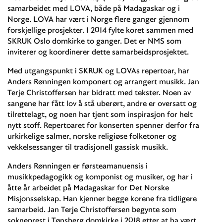
samarbeidet med LOVA, både på Madagaskar og i
Norge. LOVA har vært i Norge flere ganger gjennom
forskjellige prosjekter. I 2014 fylte koret sammen med
SKRUK Oslo domkirke to ganger. Det er NMS som
inviterer og koordinerer dette samarbeidsprosjektet.
Med utgangspunkt i SKRUK og LOVAs repertoar, har
Anders Rønningen komponert og arrangert musikk. Jan
Terje Christoffersen har bidratt med tekster. Noen av
sangene har fått lov å stå uberørt, andre er oversatt og
tilrettelagt, og noen har tjent som inspirasjon for helt
nytt stoff. Repertoaret for konserten spenner derfor fra
urkirkelige salmer, norske religiøse folketoner og
vekkelsessanger til tradisjonell gassisk musikk.
Anders Rønningen er førsteamanuensis i
musikkpedagogikk og komponist og musiker, og har i
åtte år arbeidet på Madagaskar for Det Norske
Misjonsselskap. Han kjenner begge korene fra tidligere
samarbeid. Jan Terje Christoffersen begynte som
sokneprest i Tønsberg domkirke i 2018 etter at ha vært