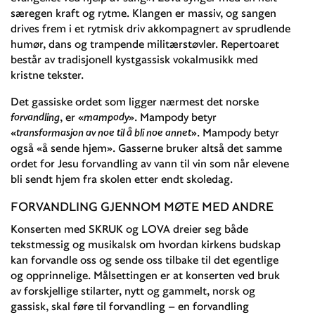
særegen kraft og rytme. Klangen er massiv, og sangen
drives frem i et rytmisk driv akkompagnert av sprudlende
humør, dans og trampende militærstøvler. Repertoaret
består av tradisjonell kystgassisk vokalmusikk med
kristne tekster.
Det gassiske ordet som ligger nærmest det norske
forvandling
, er «
mampody
». Mampody betyr
«
transformasjon av noe til å bli noe annet
». Mampody betyr
også «å sende hjem». Gasserne bruker altså det samme
ordet for Jesu forvandling av vann til vin som når elevene
bli sendt hjem fra skolen etter endt skoledag.
FORVANDLING GJENNOM MØTE MED ANDRE
Konserten med SKRUK og LOVA dreier seg både
tekstmessig og musikalsk om hvordan kirkens budskap
kan forvandle oss og sende oss tilbake til det egentlige
og opprinnelige. Målsettingen er at konserten ved bruk
av forskjellige stilarter, nytt og gammelt, norsk og
gassisk, skal føre til forvandling – en forvandling