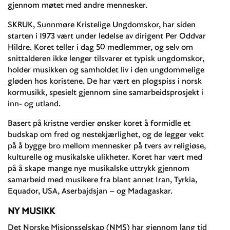
gjennom møtet med andre mennesker.
SKRUK, Sunnmøre Kristelige Ungdomskor, har siden
starten i 1973 vært under ledelse av dirigent Per Oddvar
Hildre. Koret teller i dag 50 medlemmer, og selv om
snittalderen ikke lenger tilsvarer et typisk ungdomskor,
holder musikken og samholdet liv i den ungdommelige
gløden hos koristene. De har vært en plogspiss i norsk
kormusikk, spesielt gjennom sine samarbeidsprosjekt i
inn- og utland.
Basert på kristne verdier ønsker koret å formidle et
budskap om fred og nestekjærlighet, og de legger vekt
på å bygge bro mellom mennesker på tvers av religiøse,
kulturelle og musikalske ulikheter. Koret har vært med
på å skape mange nye musikalske uttrykk gjennom
samarbeid med musikere fra blant annet Iran, Tyrkia,
Equador, USA, Aserbajdsjan – og Madagaskar.
NY MUSIKK
Det Norske Misjonsselskap (NMS) har gjennom lang tid