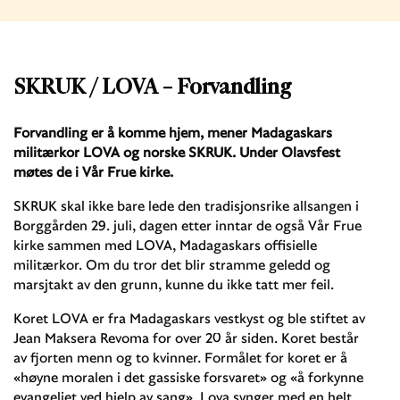
SKRUK / LOVA – Forvandling
Forvandling er å komme hjem, mener Madagaskars
militærkor LOVA og norske SKRUK. Under Olavsfest
møtes de i Vår Frue kirke.
SKRUK skal ikke bare lede den tradisjonsrike allsangen i
Borggården 29. juli, dagen etter inntar de også Vår Frue
kirke sammen med LOVA, Madagaskars offisielle
militærkor. Om du tror det blir stramme geledd og
marsjtakt av den grunn, kunne du ikke tatt mer feil.
Koret LOVA er fra Madagaskars vestkyst og ble stiftet av
Jean Maksera Revoma for over 20 år siden. Koret består
av fjorten menn og to kvinner. Formålet for koret er å
«høyne moralen i det gassiske forsvaret» og «å forkynne
evangeliet ved hjelp av sang». Lova synger med en helt