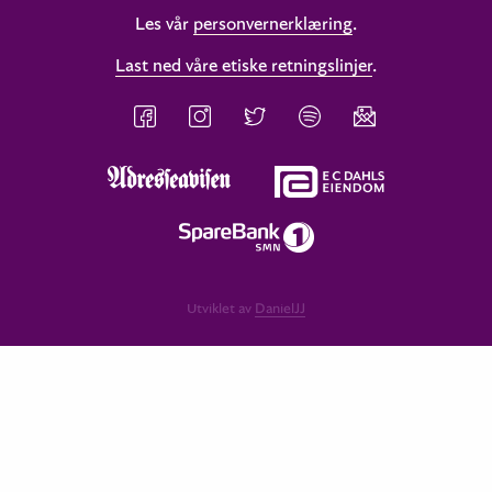
Les vår
personvernerklæring
.
Last ned våre etiske retningslinjer
.
Utviklet av
DanielJJ