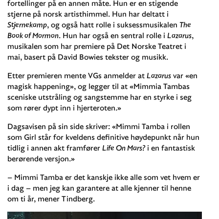
fortellinger på en annen måte. Hun er en stigende
stjerne på norsk artisthimmel. Hun har deltatt i
Stjernekamp
, og også hatt rolle i suksessmusikalen
The
Book of Mormon
. Hun har også en sentral rolle i
Lazarus
,
musikalen som har premiere på Det Norske Teatret i
mai, basert på David Bowies tekster og musikk.
Etter premieren mente VGs anmelder at
Lazarus
var «en
magisk happening», og legger til at «Mimmia Tambas
sceniske utstråling og sangstemme har en styrke i seg
som rører dypt inn i hjerteroten.»
Dagsavisen på sin side skriver: «Mimmi Tamba i rollen
som Girl står for kveldens definitive høydepunkt når hun
tidlig i annen akt framfører
Life On Mars?
i en fantastisk
berørende versjon.»
– Mimmi Tamba er det kanskje ikke alle som vet hvem er
i dag – men jeg kan garantere at alle kjenner til henne
om ti år, mener Tindberg.