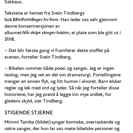
Sakkeus.
Tekstene er hentet fra Svein Tindbergs
bok
Bibelfortellinger for barn
. Han leder oss selv gjennom
denne konsertversjonen av
albumet
Når sleipe slanger hvisker
, ei plate som ble gitt ut i
2018.
– Det blir første gang vi framfører dette stoffet på
scenen, forteller Svein Tindberg.
– Bibelen rommer både poesi og sanger. Jeg er ingen
teolog, men jeg vet en del om dramaturgi. Fortellingene
trenger en annen flyt, og litt humor i alvoret. Barn elsker
regler og lek med ord og lyder. Så når jeg forteller disse
historiene, har jeg prøvd å legge inn mye ordlek, for
gledens skyld, sier Tindberg.
STIGENDE STJERNE
Mimmi Tamba (bildet) synger komiske, overraskende og
vakre sanger, der hun lar oss møte bibelske personer og