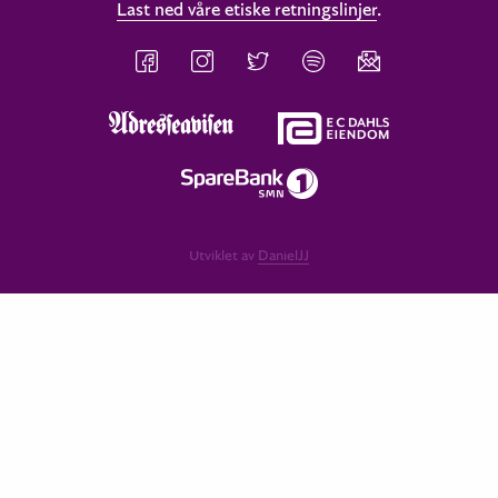
Last ned våre etiske retningslinjer
.
Utviklet av
DanielJJ