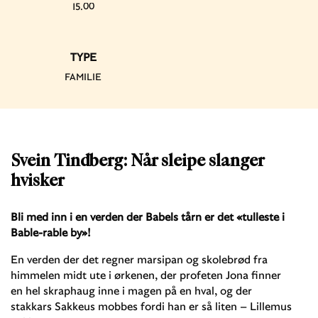
15.00
TYPE
FAMILIE
Svein Tindberg: Når sleipe slanger
hvisker
Bli med inn i en verden der Babel
s
tårn
er det «
tulleste
i
Bable-rable by»
!
En verden der det regner marsipan og skolebrød fra
himmelen midt ute i ørkenen, der profeten Jona finner
en hel skraphaug inne i magen på en hval, og der
stakkars Sakkeus mobbes fordi han er så liten – Lillemus