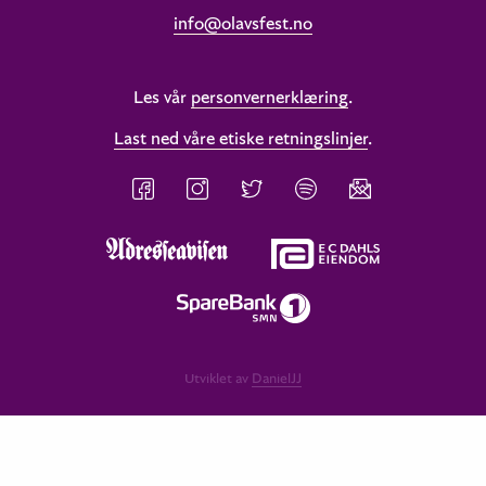
info@olavsfest.no
Les vår
personvernerklæring
.
Last ned våre etiske retningslinjer
.
Utviklet av
DanielJJ